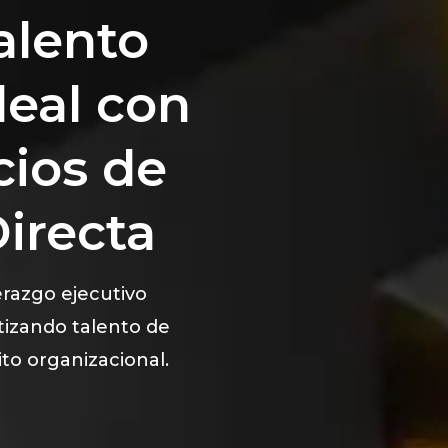
alento
eal con
cios de
irecta
razgo ejecutivo
ntizando talento de
ito organizacional.