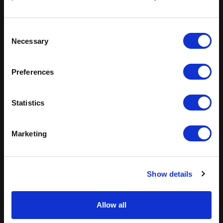
los requerimientos únicos de cada sector. Ofrecemos
soluciones de staffing integrales adaptadas a tu
industria.
Consent
Necessary
Selection
Tecnología
Salud
Preferences
Ciencias de la vida
Statistics
Finanzas y seguros
Marketing
Manufactura
Ventas
Energía
Transporte
Show details
Ver capacidades por industria
Allow all