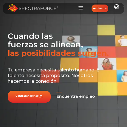
Hablemos
C
uando las
fuerzas se alinean,
las posibilidades surgen.
Tu empresa necesita talento humano
.
El
talento necesita propósito.
Nosotros
hacemos la conexión.
Encuentra empleo
Contrata talento