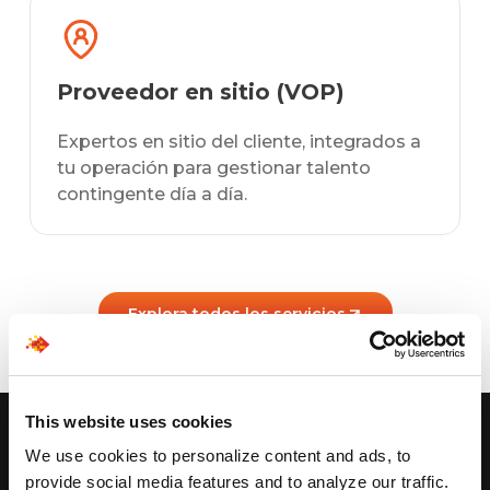
Proveedor en sitio (VOP)
Expertos en sitio del cliente, integrados a
tu operación para gestionar talento
contingente día a día.
Explora todos los servicios
Soluciones para
cada industria
This website uses cookies
We use cookies to personalize content and ads, to
provide social media features and to analyze our traffic.
Nuestro equipo de reclutadores especializados entiende