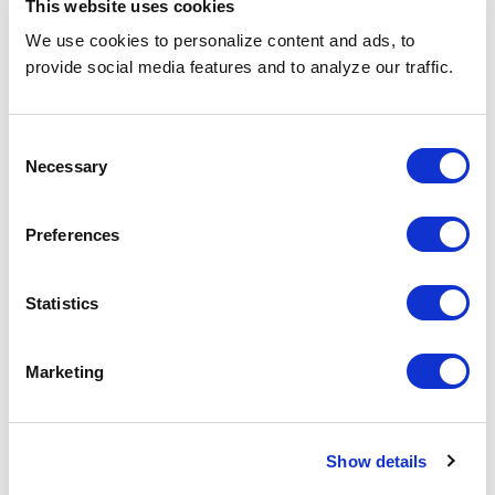
This website uses cookies
Si decidís tercerizar, elegí el partner con criterio. Estos
We use cookies to personalize content and ads, to
son los puntos clave a evaluar:
provide social media features and to analyze our traffic.
Experiencia en tu industria y casos concretos con
métricas reales.
Consent
Presencia regional si operás en varios países de
Necessary
Selection
LATAM.
Tecnología propia (ATS, IA para sourcing) y
reportería transparente.
Preferences
Escalabilidad para crecer y reducir según tu
demanda.
Statistics
Métricas y SLAs claros: time-to-fill, calidad de
contratación y retención a 12 meses.
Referencias verificables de clientes actuales.
Marketing
Conclusión
Show details