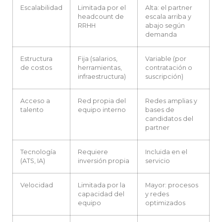
Escalabilidad
Limitada por el
Alta: el partner
headcount de
escala arriba y
RRHH
abajo según
demanda
Estructura
Fija (salarios,
Variable (por
de costos
herramientas,
contratación o
infraestructura)
suscripción)
Acceso a
Red propia del
Redes amplias y
talento
equipo interno
bases de
candidatos del
partner
Tecnología
Requiere
Incluida en el
(ATS, IA)
inversión propia
servicio
Velocidad
Limitada por la
Mayor: procesos
capacidad del
y redes
equipo
optimizados